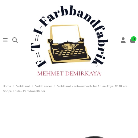
0
Home
Farbband
Farbbänder
Farbband - schwarz-rot- für Adler-Royal 12 PR als
Doppelspule - Farbbandfabri...