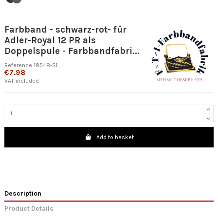
Farbband - schwarz-rot- für
Adler-Royal 12 PR als
Doppelspule - Farbbandfabri...
Reference
18548-51
€7.98
VAT included
Add to basket
Description
Product Details