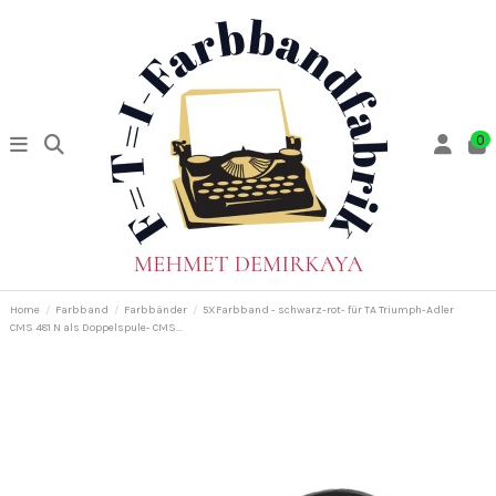
0
Home
Farbband
Farbbänder
5XFarbband - schwarz-rot- für TA Triumph-Adler
CMS 481 N als Doppelspule- CMS...