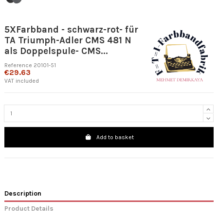
5XFarbband - schwarz-rot- für
TA Triumph-Adler CMS 481 N
als Doppelspule- CMS...
Reference
20101-51
€29.63
VAT included
Add to basket
Description
Product Details