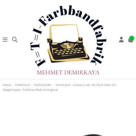
0
Home
Farbband
Farbbänder
Farbband - schwarz-rot- für Facit 2262 als
Doppelspule - Farbbandfabrik Original