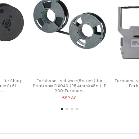
- für Sharp
Farbband - schwarz(5.stück)-für
Farbband-vio
le Gr.51-
Printronix P 6040-(25,4mmX45m)- P
--Farb
..
300-Farbban...
€83.30