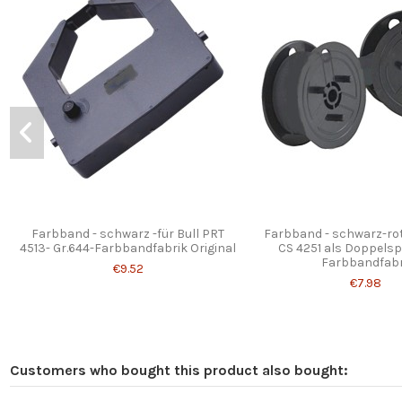
Farbband - schwarz -für Bull PRT
Farbband - schwarz-rot
4513- Gr.644-Farbbandfabrik Original
CS 4251 als Doppelspu
Farbbandfabr.
€9.52
€7.98
Customers who bought this product also bought: