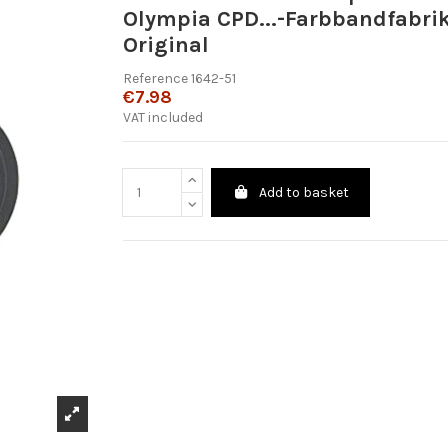
Olympia CPD...-Farbbandfabri
Original
Reference
1642-51
€7.98
VAT included
Add to basket