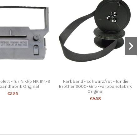
lett - für Nikko NK 614-3
Farbband - schwarz/rot - für die
bandfabrik Original
Brother 2000- Gr.5 -Farbbandfabrik
Original
€5.95
€9.58