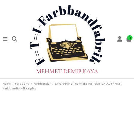
0
Home
Farbband
Farbbänder
5XFarbband - schwarz-rot-Towa TCA 780 FK-Gr.51
Farbbandfabrik Original