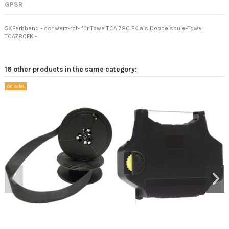
GPSR
5XFarbband - schwarz-rot- für Towa TCA 780 FK als Doppelspule-Towa
TCA780FK -...
16 other products in the same category:
On sale!