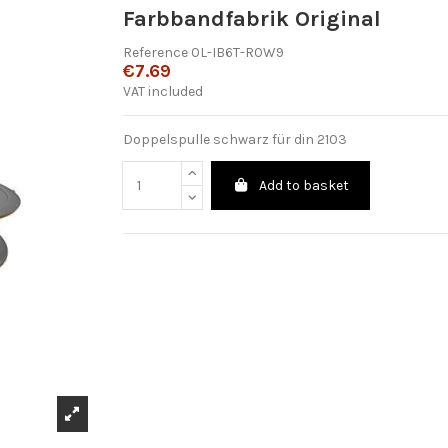
Farbbandfabrik Original
Reference
0L-IB6T-R0W9
€7.69
VAT included
Doppelspulle schwarz für din 2103
Add to basket