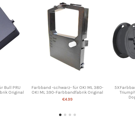
ür Bull PRU
Farbband -schwarz- für OKI ML 380-
5XFarbband
rik Original
OKI ML 390-Farbbandfabrik Original
Triumph
Dop
€4.99