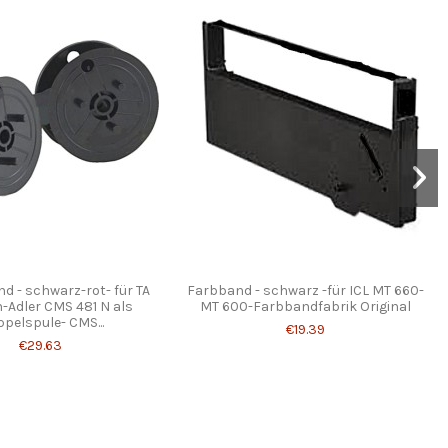
 - schwarz-rot- für TA
Farbband - schwarz -für ICL MT 660-
-Adler CMS 481 N als
MT 600-Farbbandfabrik Original
pelspule- CMS...
€19.39
€29.63