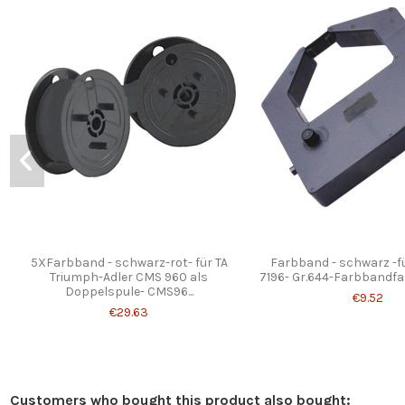
5XFarbband - schwarz-rot- für TA
Farbband - schwarz -f
Triumph-Adler CMS 960 als
7196- Gr.644-Farbbandfab
Doppelspule- CMS96...
€9.52
€29.63
Customers who bought this product also bought: