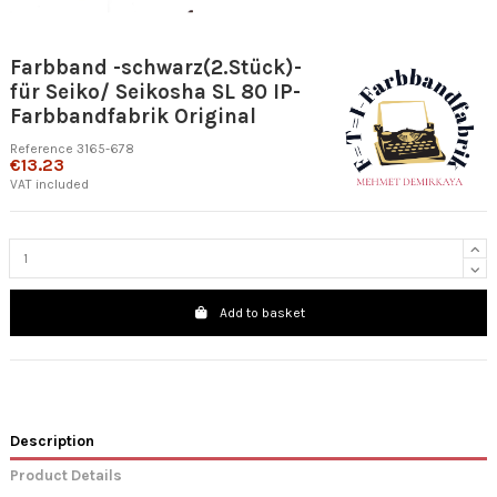
Farbband -schwarz(2.Stück)-
für Seiko/ Seikosha SL 80 IP-
Farbbandfabrik Original
Reference
3165-678
€13.23
VAT included
Add to basket
Description
Product Details