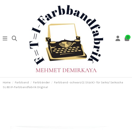
0
Home
Farbband
Farbbänder
Farbband -schwarz(2.Stück)- für Seiko/ Seikosha
SL 80 IP-Farbbandfabrik Original