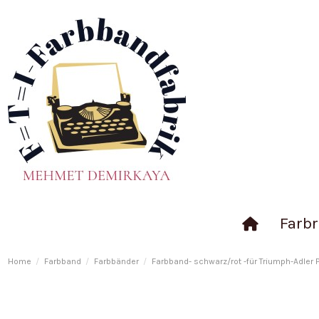
Farbr
Home
Farbband
Farbbänder
Farbband- schwarz/rot -für Triumph-Adler 