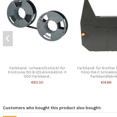
Farbband - schwarz(5.stück)-für
Farbband- für Brother 
Printronix 150 B-(25,4mmX45m)- P
Film)-154-C Schreib
300-Farbband...
Farbbandfabrik 
€83.30
€14.88
Customers who bought this product also bought: