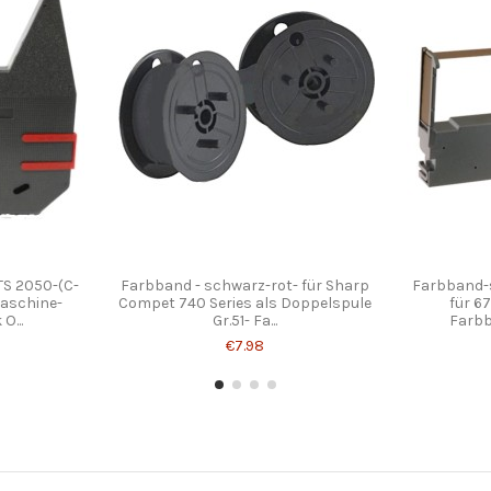
TS 2050-(C-
Farbband - schwarz-rot- für Sharp
Farbband-
maschine-
Compet 740 Series als Doppelspule
für 6
O...
Gr.51- Fa...
Farbb
€7.98