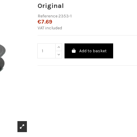
Original
Reference
2353-1
€7.69
VAT included
Add to basket