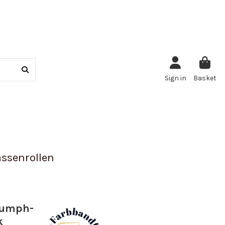
Sign in
Basket
ssenrollen
iumph-
k