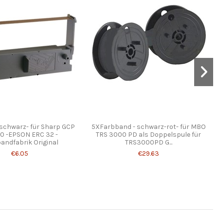
schwarz- für Sharp GCP
5XFarbband - schwarz-rot- für MBO
70 -EPSON ERC 32 -
TRS 3000 PD als Doppelspule für
andfabrik Original
TRS3000PD G...
€6.05
€29.63