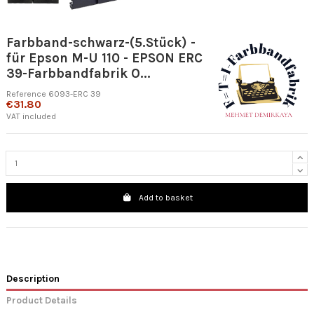
Farbband-schwarz-(5.Stück) -
für Epson M-U 110 - EPSON ERC
39-Farbbandfabrik O...
Reference
6093-ERC 39
€31.80
VAT included
Add to basket
Description
Product Details