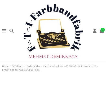
0
Home
Farbband
Farbbänder
Farbband-schwarz-(5.Stück) -für Epson M-U 110 -
EPSON ERC 39-Farbbandfabrik O...