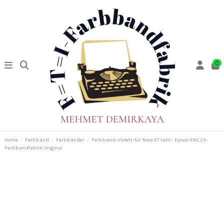
0
Home
Farbband
Farbbänder
Farbband-Violett-für Towa ET 1420 - Epson ERC 23-
Farbbandfabrik Original