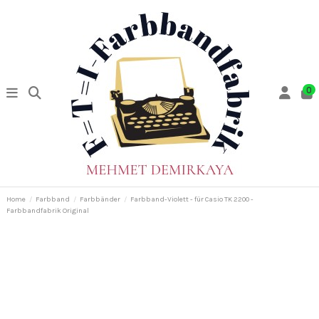
0
Home
Farbband
Farbbänder
Farbband-Violett - für Casio TK 2200 -
Farbbandfabrik Original