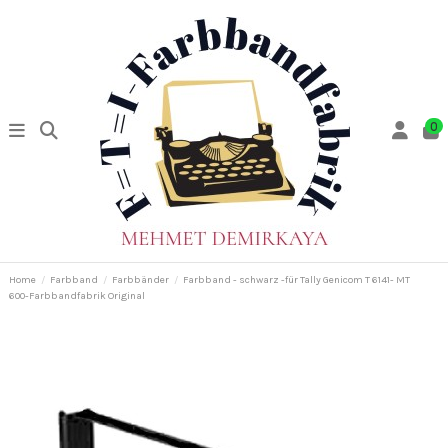
0
Home
Farbband
Farbbänder
Farbband - schwarz -für Tally Genicom T 6141- MT
600-Farbbandfabrik Original