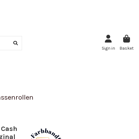
Sign in
Basket
ssenrollen
i Cash
ginal