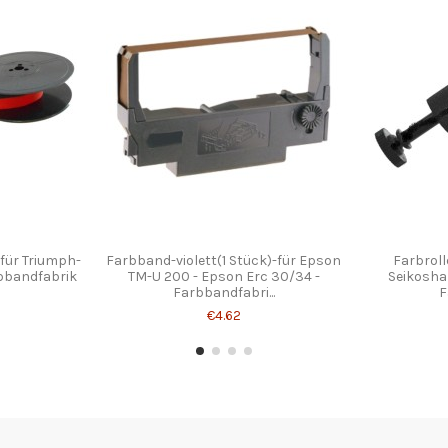
für Triumph-
Farbband-violett(1 Stück)-für Epson
Farbrolle
rbbandfabrik
TM-U 200 - Epson Erc 30/34 -
Seikosha 
Farbbandfabri...
F
€4.62