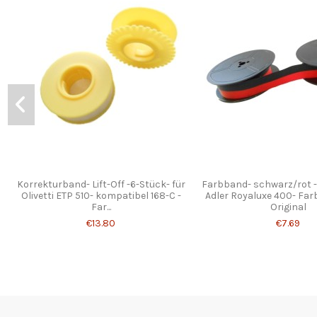
Korrekturband- Lift-Off -6-Stück- für
Farbband- schwarz/rot -
Olivetti ETP 510- kompatibel 168-C -
Adler Royaluxe 400- Fa
Far...
Original
€13.80
€7.69