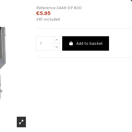
Reference
3449-DP 600
€5.95
VAT included
Add to basket