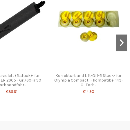
 violett (5.stück)- für
Korrekturband Lift-Off-5 Stück- für
ER 2905 - Gr.760-ir 90
Olympia Compact I- kompatibel 143-
arbbandfabr...
C- Farb...
€39.91
€14.90