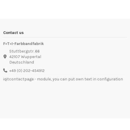
Contact us
F=T=I-Farbbandfabrik
Stuttbergstr. 66
42107 Wuppertal
Deutschland
+49 (0) 202-454912
iqitcontactpage - module, you can put own text in configuration