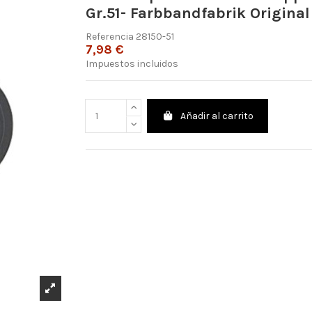
Gr.51- Farbbandfabrik Original
Referencia
28150-51
7,98 €
Impuestos incluidos
Añadir al carrito