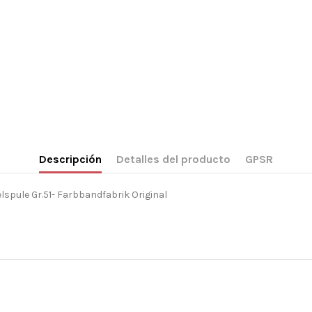
Descripción
Detalles del producto
GPSR
spule Gr.51- Farbbandfabrik Original