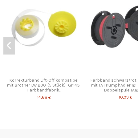
Korrekturband Lift-Off kompatibel
Farbband schwarz/rot 
mit Brother LW 200-(5 Stück)- Gr.143-
mit TA TriumphAdler 121
Farbbandfabrik...
Doppelspule TA121
14,88 €
10,99 €
¡En oferta!
¡En oferta!