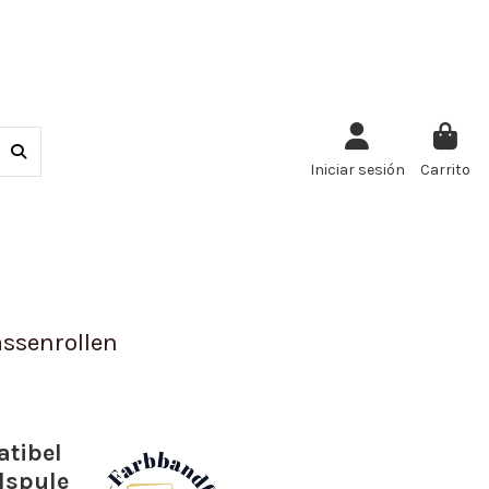
Iniciar sesión
Carrito
ssenrollen
atibel
lspule