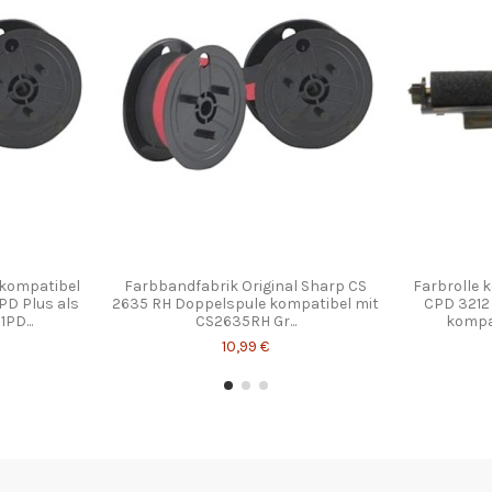
kompatibel
Farbbandfabrik Original Sharp CS
Farbrolle 
 PD Plus als
2635 RH Doppelspule kompatibel mit
CPD 3212 
PD...
CS2635RH Gr...
kompat
10,99 €