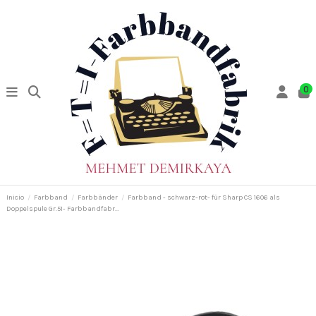
0
Inicio
Farbband
Farbbänder
Farbband - schwarz-rot- für Sharp CS 1606 als
Doppelspule Gr.51- Farbbandfabr...