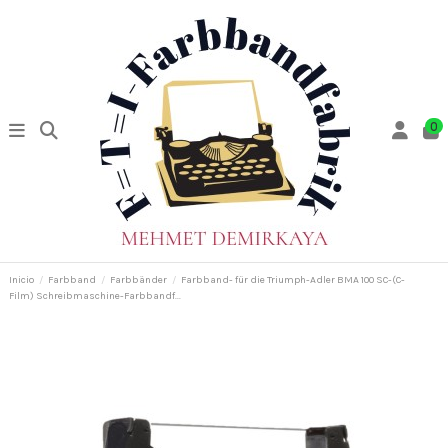
0
Inicio
Farbband
Farbbänder
Farbband- für die Triumph-Adler BMA 100 SC-(C-
Film) Schreibmaschine-Farbbandf...