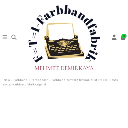
0
Inicio
Farbband
Farbbänder
Farbband-schwarz-für Omniprint OPC 200 - Epson
ERC 23-Farbbandfabrik Original