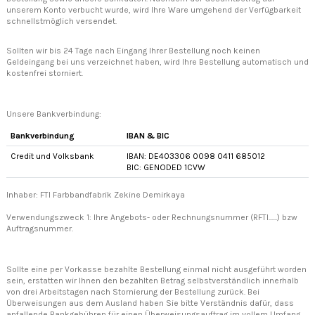
unserem Konto verbucht wurde, wird Ihre Ware umgehend der Verfügbarkeit
schnellstmöglich versendet.
Sollten wir bis 24 Tage nach Eingang Ihrer Bestellung noch keinen
Geldeingang bei uns verzeichnet haben, wird Ihre Bestellung automatisch und
kostenfrei storniert.
Unsere Bankverbindung:
Bankverbindung
IBAN & BIC
Credit und Volksbank
IBAN: DE403306 0098 0411 685012
BIC: GENODED 1CVW
Inhaber: FTI Farbbandfabrik Zekine Demirkaya
Verwendungszweck 1: Ihre Angebots- oder Rechnungsnummer (RFTI......) bzw
Auftragsnummer.
Sollte eine per Vorkasse bezahlte Bestellung einmal nicht ausgeführt worden
sein, erstatten wir Ihnen den bezahlten Betrag selbstverständlich innerhalb
von drei Arbeitstagen nach Stornierung der Bestellung zurück. Bei
Überweisungen aus dem Ausland haben Sie bitte Verständnis dafür, dass
anfallende Bankgebühren für einen Überweisungsauftrag im vollem Umfang