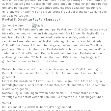
zu Ihren Lasten gehen. Sollte der auf unserem Bankkonto eingehende Betrag
um eine Bankgebühr (vom Gesamtrechnungsbetrag zzgl. Bankgebühren)
differenzieren, halten wir uns die Lieferung bis zur vollständigen Zahlung des
Auftragswertes vor.
PayPal & Direkt zu PayPal (Express)
Zahlen Sie Ihren
Einkauf bei FTI Farbbandfabrik auch per PayPal, dem Online-Zahlungsservice
für einfachen und schnellen Zahlungsverkehr. Sie können Ihr PayPal-Konto
mit Ihrem Bankkonto oder Ihrer Kreditkarte verknüpfen, sodass Ihre
sensiblen Bankdaten nur bei PayPal hinterlegt sind und sie nicht bei jedem
Online-Einkauf erneut übers Internet gesendet werden müssen. Zusätzlich
profitieren Sie vom kostenlosen PayPal-Käuferschutz in unbegrenzter Höhe.
Jeder dritte Online-Käufer in Deutschland hat bereits ein PayPal-Konto und
weltweit gibt es über 175 Millionen Konten in 190 Ländern. PayPal genießt
großes Vertrauen bei Käufern und Verkäufern.
Sicher:
Ihre Bank- oder Kreditkartendaten sind nur bei PayPal hinterlegt.
Deshalb werden sie nicht bei jedem Online-Einkauf erneut übers Internet
gesendet.
Einfach:
Sie bezahlen mit zwei Klicks. Denn Sie greifen auf Ihre bei PayPal
hinterlegten Bank- oder Kreditkartendaten zurück, anstatt sie bei jedem Kauf
wieder einzugeben.
Schnell:
PayPal-Zahlungen treffen schnell ein. FTI Farbbandfabrik kann
vorrätige Ware sofort verschicken und Sie erhalten sie in der Regel früher.
Vorteil:
Ihr Einkauf ist bis 8.000 € über PayPal abgesichert.