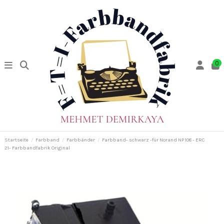
0
Startseite
Farbband
Farbbänder
Farbband- schwarz -für Norand NP 108 - ERC
21- Farbbandfabrik Original