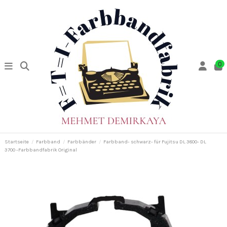
0
Startseite
Farbband
Farbbänder
Farbband- schwarz- für Fujitsu DL 3800- DL
3700 -Farbbandfabrik Original