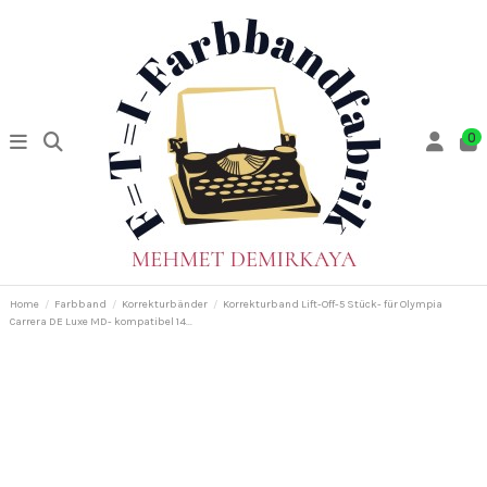
0
Home
Farbband
Korrekturbänder
Korrekturband Lift-Off-5 Stück- für Olympia
Carrera DE Luxe MD- kompatibel 14...