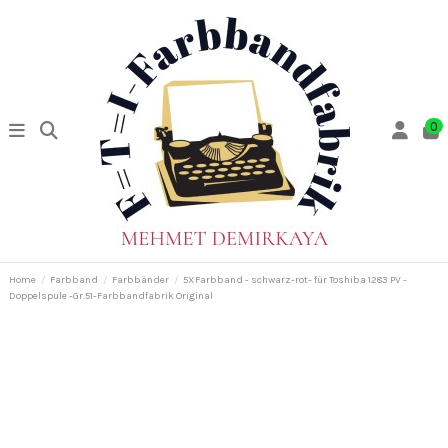
0
Home
Farbband
Farbbänder
5XFarbband - schwarz-rot- für Toshiba 1283 PV -
Doppelspule -Gr.51-Farbbandfabrik Original