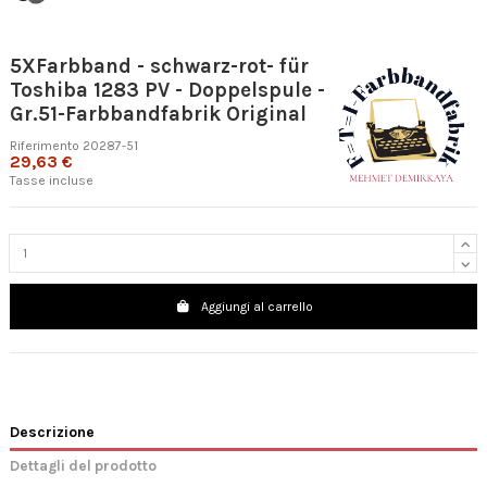
5XFarbband - schwarz-rot- für
Toshiba 1283 PV - Doppelspule -
Gr.51-Farbbandfabrik Original
Riferimento
20287-51
29,63 €
Tasse incluse
Aggiungi al carrello
Descrizione
Dettagli del prodotto