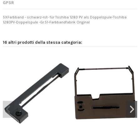
GPSR
5XFarbband - schwarz-rot- für Toshiba 1283 PV als Doppelspule-Toshiba
1283PV-Doppelspule -Gr.51-Farbbandfabrik Original
16 altri prodotti della stessa categoria: