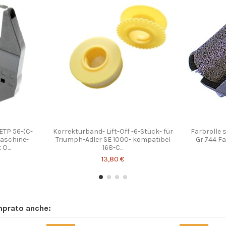
 ETP 56-(C-
Korrekturband- Lift-Off -6-Stück- für
Farbrolle 
maschine-
Triumph-Adler SE 1000- kompatibel
Gr.744 F
O...
168-C...
13,80 €
mprato anche: