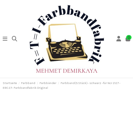
0
Startseite
Farbband
Farbbänder
Farbband(5.Stück)- schwarz -für Ncr 2127 -
ERC 27- Farbbandfabrik Original