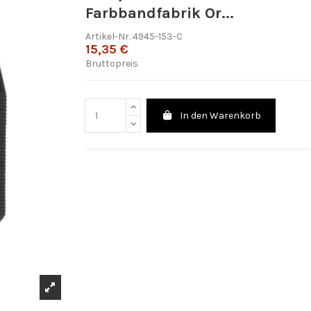
Farbbandfabrik Or...
Artikel-Nr.
4945-153-C
15,35 €
Bruttopreis
In den Warenkorb