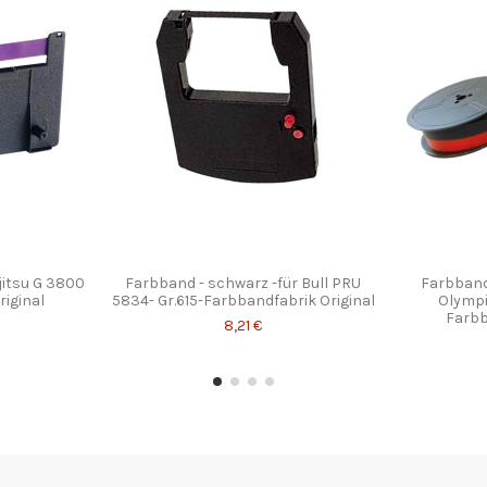
jitsu G 3800
Farbband - schwarz -für Bull PRU
Farbband-
riginal
5834- Gr.615-Farbbandfabrik Original
Olympi
Farbb
8,21 €