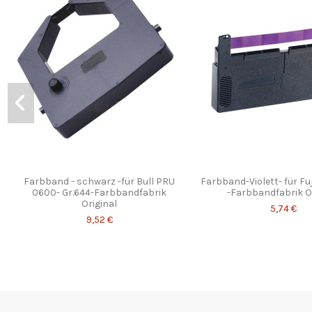
Farbband - schwarz -für Bull PRU
Farbband-Violett- für Fu
0600- Gr.644-Farbbandfabrik
-Farbbandfabrik O
Original
5,74 €
9,52 €