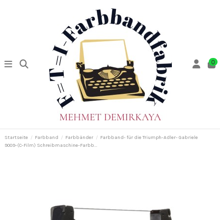
0
Startseite
Farbband
Farbbänder
Farbband- für die Triumph-Adler- Gabriele
9009-(C-Film) Schreibmaschine-Farbb...