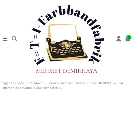
0
Pàgina principal
Farbband
Korrekturbänder
Korrekturband Lift-Off-5 Stück- für
Triumph-Adler Gabriele 8008- kompatibel 1...