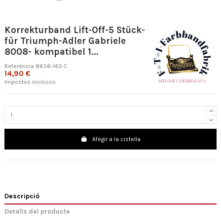
Korrekturband Lift-Off-5 Stück-
für Triumph-Adler Gabriele
8008- kompatibel 1...
Referència
8656-143-C
14,90 €
Impostos inclosos
Afegir a la cistella
Descripció
Detalls del producte