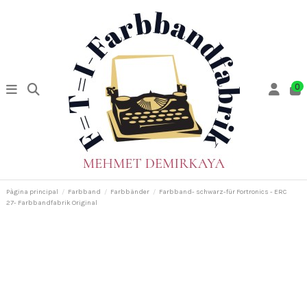
0
Pàgina principal
Farbband
Farbbänder
Farbband- schwarz-für Fortronics - ERC
27- Farbbandfabrik Original