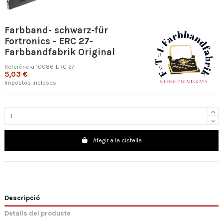
Farbband- schwarz-für
Fortronics - ERC 27-
Farbbandfabrik Original
Referència
10086-ERC 27
5,03 €
Impostos inclosos
Afegir a la cistella
Descripció
Detalls del producte