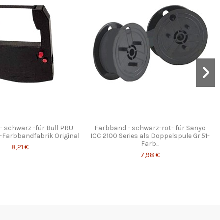
 schwarz -für Bull PRU
Farbband - schwarz-rot- für Sanyo
5-Farbbandfabrik Original
ICC 2100 Series als Doppelspule Gr.51-
Farb...
8,21 €
7,98 €