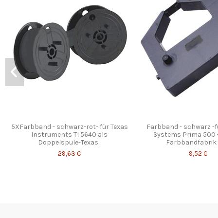
5XFarbband - schwarz-rot- für Texas
Farbband - schwarz -fü
Instruments TI 5640 als
Systems Prima 500 -
Doppelspule-Texas...
Farbbandfabrik O
29,63 €
9,52 €