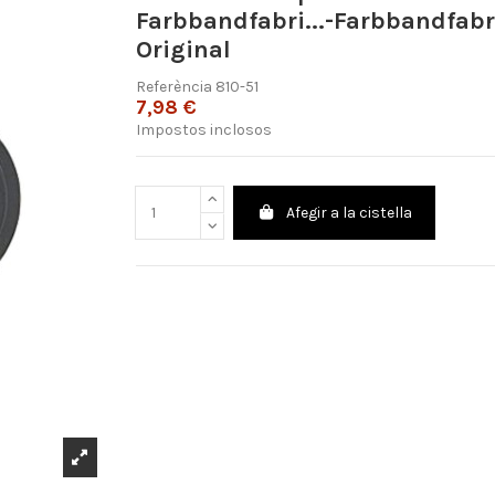
Farbbandfabri...-Farbbandfabr
Original
Referència
810-51
7,98 €
Impostos inclosos
Afegir a la cistella