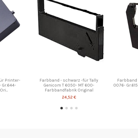
r Printer-
Farbband - schwarz -für Tally
Farbband -
 Gr.644-
Genicom T 6050- MT 600-
0076- Gr.61
ri...
Farbbandfabrik Original
24,52 €