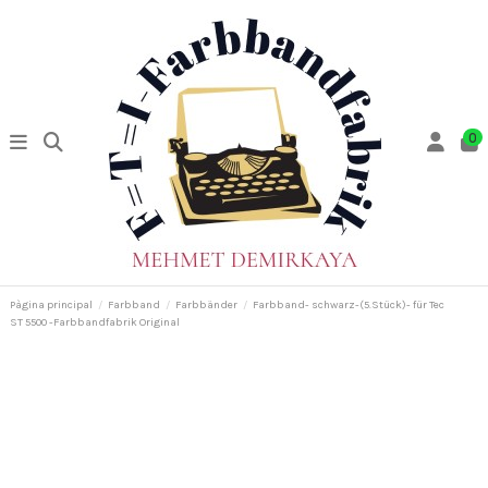
0
Pàgina principal
Farbband
Farbbänder
Farbband- schwarz-(5.Stück)- für Tec
ST 5500 -Farbbandfabrik Original