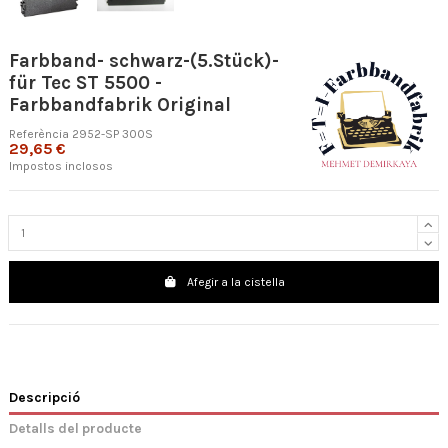
Farbband- schwarz-(5.Stück)-
für Tec ST 5500 -
Farbbandfabrik Original
Referència
2952-SP 300S
29,65 €
Impostos inclosos
Afegir a la cistella
Descripció
Detalls del producte